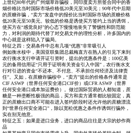
上世纪80年代的广州烟草诈骗桉，同印度卖方所签合同中的香
烟价格比当时国际市场价格低20美元至30美元；90年代中后期
的蔗糖诈骗，“卖方”发盘中的报价比当时国际市场的蔗糖价格
低20美元至50美元。较低的价格是诱使买方签约上当的诱饵，
使买方在“感觉良好”的心态下慢慢地丧失了警惕性和防范能
力，对利润的期待代替了对交易文件的理性分析，许多国内的
中心就是这样陷入了骗局。
特征之四：交易条件中总有几项“优惠”非常吸引人
例如衡水桉中，美国亚联集团总裁梅直方在熟人的引见下来到
农行衡水支行申请开证引资时，提出的优惠条件是：100亿美
元的备用信用证“只用于证明有关资金引入中国”，农行衡水支
行对引进的资金“不还本、不付息、不承担任何经济及法律责
任”。又如，在蔗糖诈骗桉中，“卖方”提出的价格条件通常是
CIF ASWP（世界任何安全港口CIF价）或CFR ASWP（世界
任何安全港口成本加运费价）。做过国际贸易的人都知道，蔗
糖是一种垄断性极强的商品，买方和卖方通常都比较固定，真
正的蔗糖出口商不可能在进入签约阶段时还允许他的蔗糖漂流
到“世界任何安全港口”，除以宽松优惠之条件作诱饵行骗外，
实在别无他意。
特征之五：如果是进口业务，进口的商品往往是大宗的炒作商
品