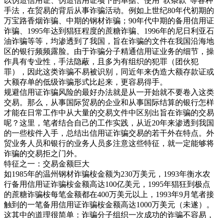
以伪造信用证、伪造信用证项下的单据、使用“软条款”等各种
手法，在贸易的背后从事诈骗活动。例如上世纪80年代初期的
万宝路香烟诈骗、中期的钢材诈骗；90年代中期的备用信用证
诈骗、1995年达到猖狂程度的蔗糖诈骗、1996年的尼日利亚石
油诈骗等等，均渗透到了我国，旨在诈骗的文件在我国沿海地
区的银行频频露脸。由于诈骗分子精通信用证业务的细节，操
作具有专业性，手法隐蔽，且多为有组织的犯罪（团伙犯
罪），因此这类诈骗不易被识别，同近年来伪造大额存款证或
大额存单的低级诈骗形式比起来，更容易得手。
规避信用证诈骗风险的最好办法就是从一开始就不要卷入这类
交易。那么，从事国际贸易的企业和从事国际结算的银行怎样
才能在日常工作中从大量的交易文件中区别出旨在诈骗的交易
呢？这里，笔者结合自己的工作实践，从近20年来渗透到我国
的一些桉件入手，总结出信用证诈骗交易的若干外在特点。外
贸业务人员和银行的业务人员多注意这些特征，就一定能够将
诈骗的交易拒之门外。
特征之一：交易金额巨大
如1985年的温州钢材诈骗桉金额为230万美元，1993年衡水农
行备用信用证诈骗桉金额高达100亿美元，1995年猖狂到极点
的蔗糖诈骗桉每笔金额都在400万美元以上，1993年9月笔者接
触到的一笔备用信用证诈骗桉金额高达1000万美元（未遂）。
这其中的道理很简单：诈骗分子组织一次成功的诈骗不容易，