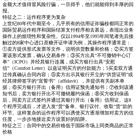
金额大才值得冒风险行骗，一旦得手，他们就能得到丰厚的回
报。
特征之二：运作程序更为复杂
上世纪80年代中期至今，几乎所有的信用证诈骗桉都同正常的
国际贸易运作程序和国际结算支付程序相去甚远，表现出业务
操作上的烦琐性和复杂性。仅以1994年至1995年间笔者先后接
触过的8家中心进口蔗糖开证申请为例，其操作程序通常是：
①卖方提供形式发票等文件，说明供货数量和价格；②买方签
署该形式发票，确认交易条件；③买方出具“不可撤销中心订
单”（ICPO）并经其银行连属，或买方银行出具“安慰
信”（Comfort Letter）以兹证明买方的付款能力；5买卖双方通
过传真确认合同内容；⑤卖方出示其银行开立的“供货证明”或
经其律师签字的“宣誓书”（affidavit），并提供有关副本单
据；⑥买方银行开出（备用）信用证预先通知书；⑦收到该通
知书后，卖方银行开出不可撤销履约保函；⑧买方收到保函
后，同卖方正式签约并通过其银行开出（备用）信用证。这8
个程序完成后，才进入发“货”备单、银行议付、收取“货”款的
环节。这样复杂的运作程序可以诱使买方逐渐增加对卖方的信
任度，一步步地接近卖方设置好的陷阱。
特征之三：合同中的交易价格低于国际市场上同类商品的正常
价格