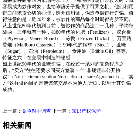
如果某种商品国内市场需求上升、国内外市场价差较大时，就
容易成为炒作对象，也给诈骗分子提供了可乘之机。他们利用
进口商求货心切的心理，诱开信用证，伪造单据进行诈骗。值
得注意的是，近20年来，被炒作的商品每个时期都有所不同。
从上世纪80年代初到目前，被炒作的商品达二十几种，平均每
隔两、三年就有一种，如80年代的化肥（Fertilizer）、胶合板
（Plywood／Veneer Board）、冻鸭（Frozen Ducks）、万宝路
香烟（Marlboro Cigarette）；90年代的钢材（Steel）、蔗糖
（Sugar）、石油（Petroleum）、食用油（Edible Oil）等等。
特征之六：在交易中制造神秘感
如上世纪90年代的蔗糖诈骗，在经过一系列的复杂程序之
后，“卖方”往往还要求同买方签署一个“非规避非公开协
议”（Non－circum vention Non－disclo－sure Agreement）。“卖
方”这样做的目的是使该笔交易不为他人所知，以利于其诈骗
成功。
上一篇：
竞争对手调查
下一篇：
知识产权保护
相关新闻