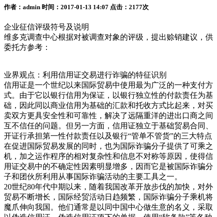
作者：admin 时间：2017-01-13 14:07 点击：2177次
企业征信评级符号及说明
维多克调查中心根据对被调查对象的评级，提出赊销建议，供
委托方参考：
业界观点：利用信用证交易进行诈骗的特征识别
信用证是一个世纪以来国际贸易中使用最为广泛的一种支付方
式。由于它以银行信用为保证，以银行独立性的付款责任为基
础，因此同以商业信用为基础的汇款和托收方式比起来，对买
卖双方更具安全性和可靠性，解决了远隔重洋的进出口商之间
互不信任的问题。但另一方面，信用证独立于基础贸易合同、
开证行承担第一性付款责任以及银行“管单不管货”的三大特点
在促进国际贸易发展的同时，也为国际诈骗分子提供了可乘之
机，加之运作程序的相对复杂性和信息不对称等原因，使得信
用证交易中的不确定性因素明显增多，因而它是被国际诈骗分
子和团伙所利用从事国际诈骗活动的主要工具之一。
20世纪80年代中期以来，随着我国改革开放步伐的加快，对外
贸易不断增长，国际经贸活动日趋频繁，国际诈骗分子乘机将
魔爪伸向我国。他们通常是以同中国中心做生意的名义，采取